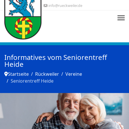
info@rueckweiler.de
Informatives vom Seniorentreff
Heide
Startseite
Rückweiler
Vereine
Seniorentreff Heide