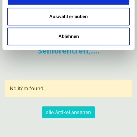
Frauen & Mutterverein
Ansprechpartner
Auswahl erlauben
Der Kindertreff Heide
FC-Heide
Ablehnen
Förderverein der FFW
Neues vom
Seniorentreff,....
Straußjugend
Pfarrgemeinde Herz-Jesu
Ernte-Tanzgruppe
No item found!
alle Artikel ansehen