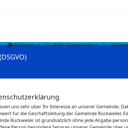
">
">
Rückweiler
Bilder-Impressionen
Dorfmod
 (DSGVO)
enschutzerklärung
reuen uns sehr über Ihr Interesse an unserer Gemeinde. D
enwert für die Geschäftsleitung der Gemeinde Rückweiler. E
nde Rückweiler ist grundsätzlich ohne jede Angabe perso
ffene Person besondere Services unserer Gemeinde über u