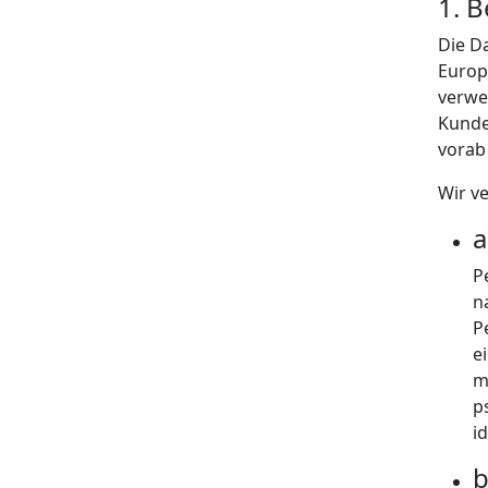
1. 
Die D
Europ
verwe
Kunde
vorab 
Wir v
a
P
n
P
e
m
p
i
b