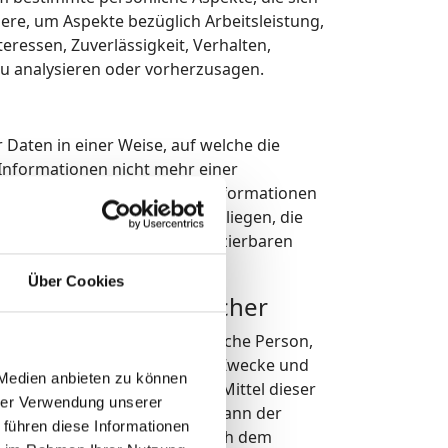
ere, um Aspekte bezüglich Arbeitsleistung,
teressen, Zuverlässigkeit, Verhalten,
zu analysieren oder vorherzusagen.
Daten in einer Weise, auf welche die
nformationen nicht mehr einer
 sofern diese zusätzlichen Informationen
atorischen Maßnahmen unterliegen, die
 identifizierten oder identifizierbaren
Über Cookies
eitung Verantwortlicher
st die natürliche oder juristische Person,
emeinsam mit anderen über die Zwecke und
 Medien anbieten zu können
eidet. Sind die Zwecke und Mittel dieser
hrer Verwendung unserer
gliedstaaten vorgegeben, so kann der
 führen diese Informationen
iterien seiner Benennung nach dem