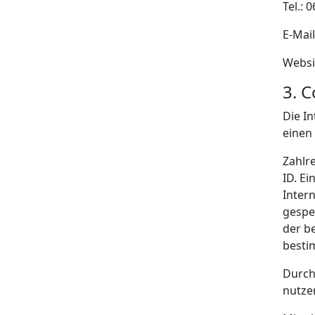
Tel.: 
E-Mai
Websi
3. 
Die I
einen
Zahlr
ID. Ei
Inter
gespe
der b
besti
Durch
nutzer