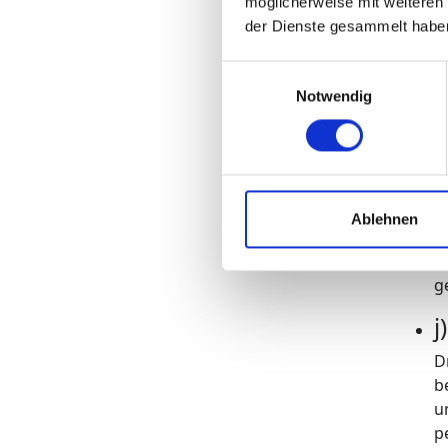
möglicherweise mit weiteren
U
der Dienste gesammelt habe
h
Einwilligungsauswahl
A
Notwendig
d
E
p
Ablehnen
h
U
g
j
D
b
u
p