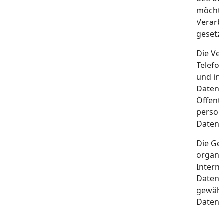
möcht
Verar
gesetz
Die V
Telef
und i
Daten
Öffen
perso
Daten
Die G
organ
Inter
Daten
gewäh
Daten