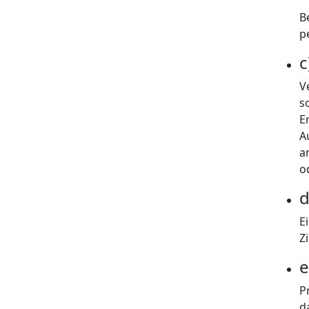
B
p
c
V
s
E
A
a
o
d
E
Z
e
P
d