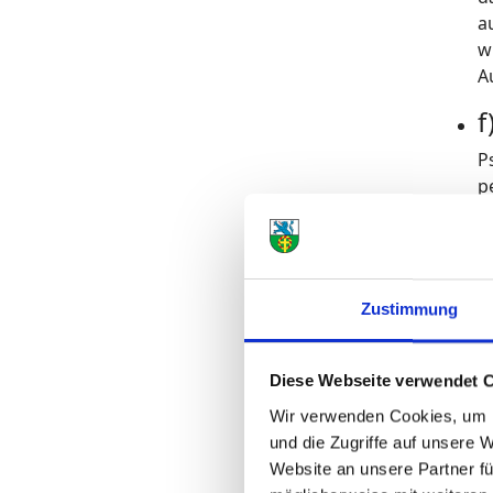
a
w
A
f
P
p
s
g
g
n
Zustimmung
g
V
Diese Webseite verwendet 
B
Wir verwenden Cookies, um I
M
und die Zugriffe auf unsere 
V
Website an unsere Partner fü
V