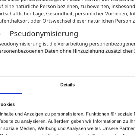
uf eine natürliche Person beziehen, zu bewerten, insbesond
irtschaftlicher Lage, Gesundheit, persönlicher Vorlieben, In
ufenthaltsort oder Ortswechsel dieser natürlichen Person 
) Pseudonymisierung
seudonymisierung ist die Verarbeitung personenbezogener 
ersonenbezogenen Daten ohne Hinzuziehung zusätzlicher I
pezifischen betroffenen Person zugeordnet werden können,
esondert aufbewahrt werden und technischen und organis
ewährleisten, dass die personenbezogenen Daten nicht einer
atürlichen Person zugewiesen werden.
Details
) Verantwortlicher oder für die Verarb
erantwortlicher oder für die Verarbeitung Verantwortlicher i
Cookies
ehörde, Einrichtung oder andere Stelle, die allein oder g
nhalte und Anzeigen zu personalisieren, Funktionen für soziale
ittel der Verarbeitung von personenbezogenen Daten entsch
Website zu analysieren. Außerdem geben wir Informationen zu I
erarbeitung durch das Unionsrecht oder das Recht der Mit
r soziale Medien, Werbung und Analysen weiter. Unsere Partner
erantwortliche beziehungsweise können die bestimmten Kr