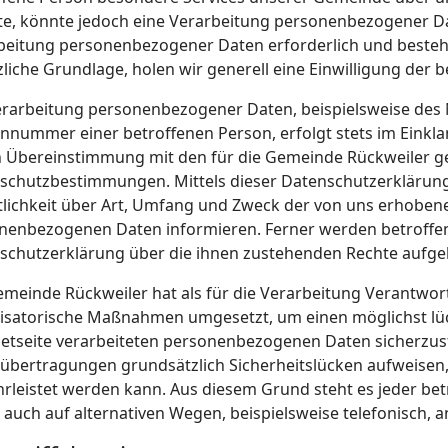
e, könnte jedoch eine Verarbeitung personenbezogener Dat
beitung personenbezogener Daten erforderlich und besteht
liche Grundlage, holen wir generell eine Einwilligung der b
erarbeitung personenbezogener Daten, beispielsweise des 
onnummer einer betroffenen Person, erfolgt stets im Eink
n Übereinstimmung mit den für die Gemeinde Rückweiler g
schutzbestimmungen. Mittels dieser Datenschutzerklärun
tlichkeit über Art, Umfang und Zweck der von uns erhoben
nenbezogenen Daten informieren. Ferner werden betroffen
schutzerklärung über die ihnen zustehenden Rechte aufgek
emeinde Rückweiler hat als für die Verarbeitung Verantwort
isatorische Maßnahmen umgesetzt, um einen möglichst lüc
netseite verarbeiteten personenbezogenen Daten sicherzus
übertragungen grundsätzlich Sicherheitslücken aufweisen, 
rleistet werden kann. Aus diesem Grund steht es jeder be
 auch auf alternativen Wegen, beispielsweise telefonisch, a