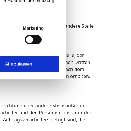
ie im Rahmen Ihrer Nutzung
n werden.
on, Behörde, Einrichtung oder andere Stelle,
Marketing
n verarbeitet.
de, Einrichtung oder andere Stelle, der
on, ob es sich bei ihr um einen Dritten
Alle zulassen
mten Untersuchungsauftrags nach dem
weise personenbezogene Daten erhalten,
 Einrichtung oder andere Stelle außer der
arbeiter und den Personen, die unter der
Auftragsverarbeiters befugt sind, die