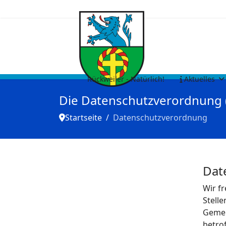
Rückweiler - Natürlich!
Aktuelles
Die Datenschutzverordnung
Startseite
Datenschutzverordnung
Dat
Wir f
Stell
Gemei
betro