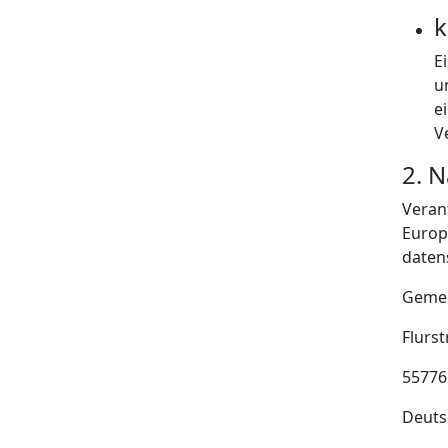
k
E
u
e
V
2. 
Veran
Europ
daten
Gemei
Flurs
55776
Deuts