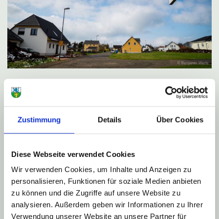
Bauen in Rückweiler
Ein kleines Dorf mit Tradition und Spaß am Leben.
Unser Dorf liegt nah an der Autobahnauffahrt zur A62,
Zustimmung
Details
Über Cookies
was Pendlern sehr gelegen kommt und doch ist es
verhältnissmäßig ruhig in Rückweiler. Die Wälder um
unseren Ort laden zum Spazieren in der Natur ein.
Diese Webseite verwendet Cookies
Kindergarten und Spielplatz sind für unseren kleinen
Wir verwenden Cookies, um Inhalte und Anzeigen zu
Einwohner vorhanden. Zurzeit beschäftigt sich die
personalisieren, Funktionen für soziale Medien anbieten
Gemeinde mit der Erschließung eines Neubaugebiets
zu können und die Zugriffe auf unsere Website zu
"Auf Raunen". Die Planungen sind bereits angelaufen.
analysieren. Außerdem geben wir Informationen zu Ihrer
Aktuelle Infos zum Sachstand veröffentlichen wir in
Verwendung unserer Website an unsere Partner für