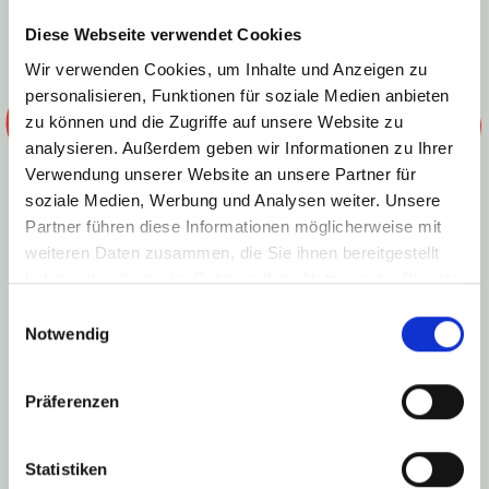
Diese Webseite verwendet Cookies
Neues von der
Wir verwenden Cookies, um Inhalte und Anzeigen zu
personalisieren, Funktionen für soziale Medien anbieten
zu können und die Zugriffe auf unsere Website zu
Dorfmoderation
analysieren. Außerdem geben wir Informationen zu Ihrer
Verwendung unserer Website an unsere Partner für
soziale Medien, Werbung und Analysen weiter. Unsere
Partner führen diese Informationen möglicherweise mit
Liebe Leserinnen und Leser,
weiteren Daten zusammen, die Sie ihnen bereitgestellt
haben oder die sie im Rahmen Ihrer Nutzung der Dienste
gesammelt haben.
Einwilligungsauswahl
Notwendig
wie Sie vielleicht schon in der Nahe-Zeitung (NZ)
erfahren haben, wurde unsere Gemeinde kürzlich vom
Land als Schwerpunktgemeinde anerkannt. Mit diesem
Präferenzen
Status, der sieben Jahre lang bestehen bleibt, stehen
der Kommune für öffentliche und private Maßnahmen
im Rahmen der Dorferneuerung großzügige
Statistiken