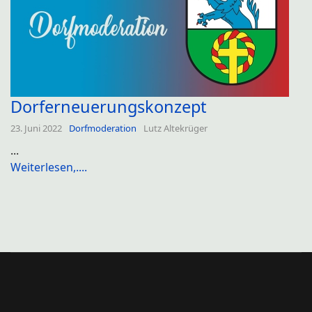
Dorferneuerungskonzept
23. Juni 2022
Dorfmoderation
Lutz Altekrüger
...
Weiterlesen,....