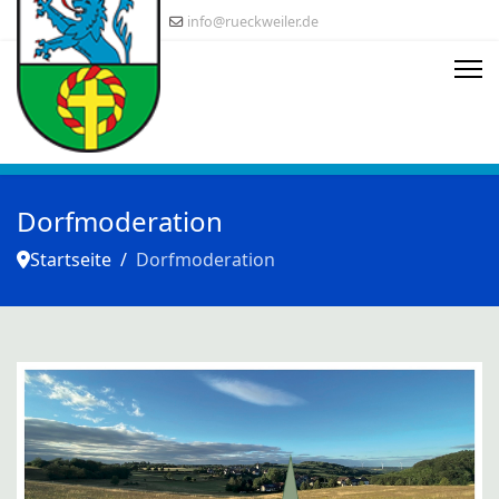
info@rueckweiler.de
Dorfmoderation
Startseite
Dorfmoderation