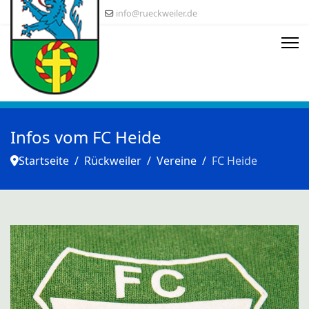
info@rueckweiler.de
Infos vom FC Heide
Startseite
Rückweiler
Vereine
FC Heide