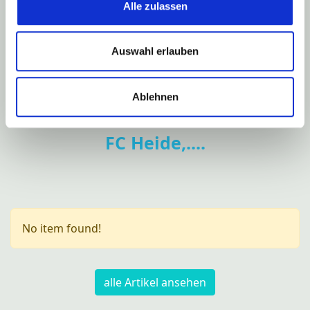
Saison 87/88 Vize-Meister A-Klasse und Aufstieg in
Förderverein der FFW
Alle zulassen
Bezirksliga
Straußjugend
Auswahl erlauben
Pfarrgemeinde Herz-Jesu
Ansprechpartner
Ernte-Tanzgruppe
Ablehnen
FC Heide,....
No item found!
alle Artikel ansehen