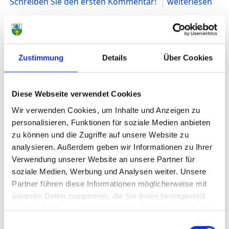
Schreiben Sie den ersten Kommentar!
weiterlesen
...
Sonntag, 31 05 2026 19:20
Zustimmung
Details
Über Cookies
Ratssitzung 9. Juni
Benjamin Werle
Diese Webseite verwendet Cookies
Wir verwenden Cookies, um Inhalte und Anzeigen zu
personalisieren, Funktionen für soziale Medien anbieten
zu können und die Zugriffe auf unsere Website zu
analysieren. Außerdem geben wir Informationen zu Ihrer
Verwendung unserer Website an unsere Partner für
soziale Medien, Werbung und Analysen weiter. Unsere
Partner führen diese Informationen möglicherweise mit
weiteren Daten zusammen, die Sie ihnen bereitgestellt
haben oder die sie im Rahmen Ihrer Nutzung der Dienste
gesammelt haben.
Einwilligungsauswahl