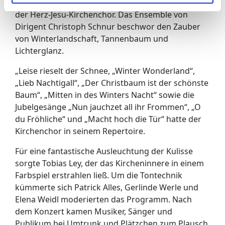
Neuen Welt.“ Auf atmosphärische Stücke setzte
der Herz-Jesu-Kirchenchor. Das Ensemble von
Dirigent Christoph Schnur beschwor den Zauber
von Winterlandschaft, Tannenbaum und
Lichterglanz.
„Leise rieselt der Schnee, „Winter Wonderland“,
„Lieb Nachtigall“, „Der Christbaum ist der schönste
Baum“, „Mitten in des Winters Nacht“ sowie die
Jubelgesänge „Nun jauchzet all ihr Frommen“, „O
du Fröhliche“ und „Macht hoch die Tür“ hatte der
Kirchenchor in seinem Repertoire.
Für eine fantastische Ausleuchtung der Kulisse
sorgte Tobias Ley, der das Kircheninnere in einem
Farbspiel erstrahlen ließ. Um die Tontechnik
kümmerte sich Patrick Alles, Gerlinde Werle und
Elena Weidl moderierten das Programm. Nach
dem Konzert kamen Musiker, Sänger und
Publikum bei Umtrunk und Plätzchen zum Plausch